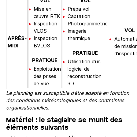
VOL
VOL
Mise en
Prépa vol
œuvre RTK
Captation
Inspection
Photogrammétrie
VOL
VLOS
Imagerie
APRÈS-
Inspection
thermique
Automatis
MIDI
BVLOS
de missio
PRATIQUE
d’inspecti
PRATIQUE
Utilisation d’un
Exploitation
logiciel de
des prises
reconstruction
de vue
3D
Le planning est susceptible d’être adapté en fonction
des conditions météorologiques et des contraintes
organisationnelles.
Matériel : le stagiaire se munit des
éléments suivants