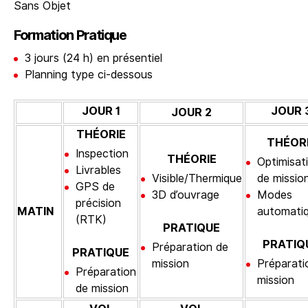
Sans Objet
Formation Pratique
3 jours (24 h) en présentiel
Planning type ci-dessous
JOUR 1
JOUR 
JOUR 2
THÉORIE
THÉOR
Inspection
THÉORIE
Optimisat
Livrables
Visible/Thermique
de missio
GPS de
3D d’ouvrage
Modes
précision
MATIN
automati
(RTK)
PRATIQUE
PRATIQ
Préparation de
PRATIQUE
mission
Préparati
Préparation
mission
de mission